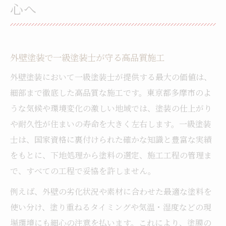
外壁塗装プロの選定基準と失敗しない方法
心へ
外壁塗装で差がつくプロの施工ノウハウ
一級塗装士が教える外壁塗装の大切な工程
住まいを長持ちさせる外壁塗装の工夫とは
外壁塗装で一級塗装士が守る高品質施工
外壁塗装で後悔しないための見極めポイン
外壁塗装において一級塗装士が提供する最大の価値は、
ト
細部まで徹底した高品質な施工です。東京都多摩市のよ
品質重視なら外壁塗装で選ぶべき理由
うな気候や環境変化の激しい地域では、塗装の仕上がり
や耐久性が住まいの寿命を大きく左右します。一級塗装
外壁塗装で品質優先が重要な理由と効果
士は、国家資格に裏付けられた確かな知識と豊富な実績
一級塗装士が推奨する外壁塗装のポイント
をもとに、下地処理から塗料の選定、施工工程の管理ま
高品質外壁塗装で得られる長期的な安心感
で、すべての工程で妥協を許しません。
外壁塗装の品質を見極めるための基準とは
例えば、外壁の劣化状況や素材に合わせた最適な塗料を
評価の高い外壁塗装技術で失敗を防ぐ方法
使い分け、塗り重ねるタイミングや気温・湿度などの現
多摩エリアで叶う理想の外壁塗装体験
場環境にも細心の注意を払います。これにより、塗膜の