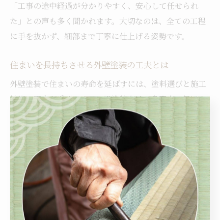
「工事の途中経過が分かりやすく、安心して任せられ
た」との声も多く聞かれます。大切なのは、全ての工程
に手を抜かず、細部まで丁寧に仕上げる姿勢です。
住まいを長持ちさせる外壁塗装の工夫とは
外壁塗装で住まいの寿命を延ばすには、塗料選びと施工
技術の両方が重要です。一級塗装士は、多摩市の気候や
建物の状態に合わせて最適な塗料を提案し、長持ちする
塗装を実現します。遮熱性や防カビ・防藻性など、機能
性を重視した塗料の選定もポイントです。
さらに、外壁の形状や素材に合わせて塗り方を工夫する
ことで、塗膜の密着性や耐久性を高めます。例えば、雨
が多いエリアでは水はけを良くする塗装方法を採用し、
ひび割れが多い外壁には弾性塗料を使用するなど、細か