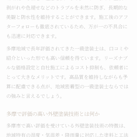
多摩で外壁塗装が選ばれる理由とその効果
剥がれや色褪せなどのトラブルを未然に防ぎ、長期的な
外壁塗装で理想の住まいを実現する秘訣
美観と防水性を維持することができます。施工後のアフ
多摩地域で人気の外壁塗装に注目する理由
ターフォローも徹底されているため、万が一の不具合に
一級塗装士が手掛ける外壁塗装の特徴とは
も迅速に対応できます。
外壁塗装で理想の暮らしを叶えるために
多摩地域で長年評価されてきた一級塗装士は、口コミや
一級塗装士の施工で長持ちする美観を実現
紹介といった形でも高い信頼を得ています。リーズナブ
外壁塗装で美観を長持ちさせる施工技術
ルな価格設定と自社施工によるコスト抑制も、依頼者に
とって大きなメリットです。高品質を維持しながらも予
一級塗装士がこだわる外壁塗装の仕上がり
算に配慮できる点が、地域密着型の一級塗装士ならでは
外壁塗装で実現する理想の美観と耐久性
の強みと言えるでしょう。
多摩で評価される外壁塗装の秘密を解説
外壁塗装のプロが守る美しさと安心の両立
多摩で評価の高い外壁塗装技術とは何か
信頼できる外壁塗装の選び方と失敗対策
多摩市で高い評価を受けている外壁塗装技術の特徴は、
外壁塗装で信頼できる業者の見極め方
地域特有の湿度・気温差・降雨量に対応した塗料と工法