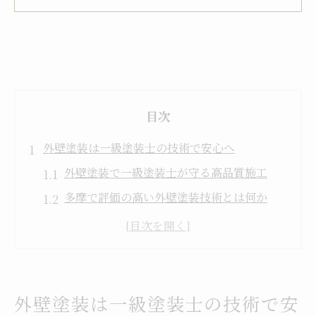
目次
外壁塗装は一級塗装士の技術で安心へ
外壁塗装で一級塗装士が守る高品質施工
多摩で評価の高い外壁塗装技術とは何か
一級塗装士による外壁塗装の信頼性の理由
外壁塗装の施工品質を左右する技術力
外壁塗装で安心を得るための選び方の極意
住まいを守る外壁塗装のプロに学ぶ秘訣
外壁塗装は一級塗装士の技術で安