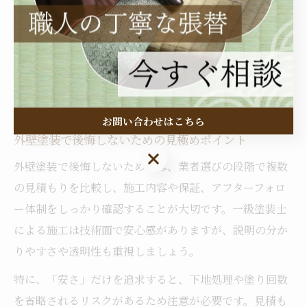
な配慮が長寿命化に直結します。
「10年以上住んでいても外壁がきれいなまま」という声
もあり、適切なメンテナンスと技術力の高さが評価され
ています。定期的な点検・アフターフォローも欠かせま
せん。
お問い合わせはこちら
外壁塗装で後悔しないための見極めポイント
お問い合わせはこちら
外壁塗装で後悔しないためには、業者選びの段階で複数
の見積もりを比較し、施工内容や保証、アフターフォロ
ー体制をしっかり確認することが大切です。一級塗装士
による施工は技術面で安心感がありますが、説明の分か
りやすさや透明性も重視しましょう。
特に、「安さ」だけを追求すると、下地処理や塗り回数
を省略されるリスクがあるため注意が必要です。見積も