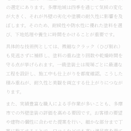
一級塗装士が語る外壁塗装の失敗回避法
の選定にあります。多摩地域は四季を通じて気候の変化
外壁塗装でよくあるトラブルの予防策
が大きく、それが外壁の劣化や塗膜の耐久性に影響を及
ぼします。そのため、耐候性や防水性に優れた塗料を選
信頼度が高い外壁塗装業者の特徴とは
び、下地処理や養生に時間をかけることが重要です。
外壁塗装の口コミや評判を活かす選び方
具体的な技術例としては、微細なクラック（ひび割れ）
も見逃さずに補修し、塗料の重ね塗り回数や乾燥時間を
守る点が挙げられます。一級塗装士は現場ごとに最適な
工程を設計し、施工中も仕上がりを都度確認。こうした
積み重ねが、耐久性と美観を両立する仕上がりにつなが
ります。
また、実績豊富な職人による手作業が多いことも、多摩
市での外壁塗装の評価を高める要因です。お客様の要望
や建物の個性に合わせた提案を行い、細かな部分まで丁
寧に施工することで、口コミなどでも高い満足度を得て