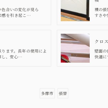
や色合いの変化が見ら
襖の張
和感を引き起こ…
すさや
クロ
承ります。長年の使用によ
壁面の
修し、安心…
快適に
多摩市
張替