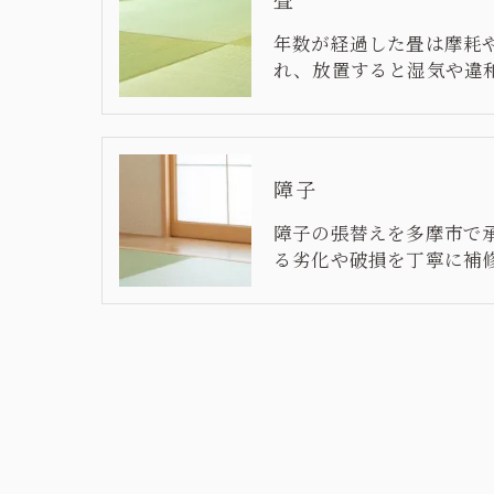
年数が経過した畳は摩耗
れ、放置すると湿気や違
障子
障子の張替えを多摩市で
る劣化や破損を丁寧に補