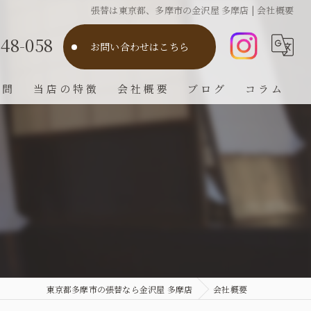
張替は東京都、多摩市の金沢屋 多摩店 | 会社概要
748-058
お問い合わせはこちら
質問
当店の特徴
会社概要
ブログ
コラム
障子
畳
襖
クロス
網戸
東京都多摩市の張替なら金沢屋 多摩店
会社概要