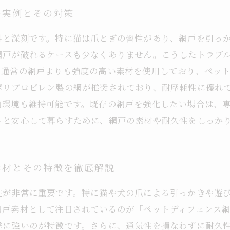
の実例とその対策
外と深刻です。特に猫は爪とぎの習性があり、網戸を引っ
網戸が破れるケースも少なくありません。こうしたトラブ
、通常の網戸よりも強度の高い素材を使用しており、ペッ
ポリプロピレン製の網が推奨されており、耐摩耗性に優れ
内環境も維持可能です。既存の網戸を強化したい場合は、
トと安心して暮らすために、網戸の素材や耐久性をしっか
素材とその特徴を徹底解説
性が非常に重要です。特に猫や犬の爪による引っかきや遊
網戸素材として注目されているのが「ペットディフェンス
撃に強いのが特徴です。さらに、通気性を損なわずに耐久