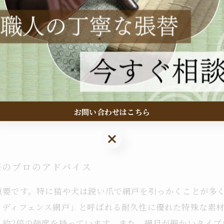
な毎日を手に入れる秘訣
性が重要です。特に猫や犬は爪で網戸を引っかくことが多
ぶことがポイントとなります。おすすめは、ペットの爪に
用しても破れにくい特徴があります。また、設置時にはペ
フェンス網戸のような商品は、ペットが遊んでも破れにく
トも飼い主も安全かつ快適な生活空間を実現しましょう。
お問い合わせはこちら
お問い合わせはこちら
際のプロのアドバイス
重要です。特に猫や犬は鋭い爪で網戸を引っかくことが多
トディフェンス網戸」と呼ばれる耐久性に優れた特殊な素
も約2倍の強度を持っています。また、網目が細かいタイプ