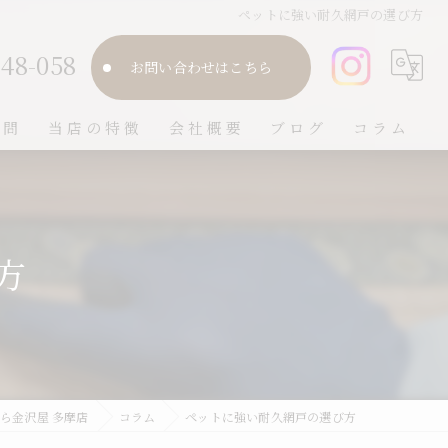
ペットに強い耐久網戸の選び方
748-058
お問い合わせはこちら
質問
当店の特徴
会社概要
ブログ
コラム
障子
畳
方
襖
クロス
網戸
ら金沢屋 多摩店
コラム
ペットに強い耐久網戸の選び方