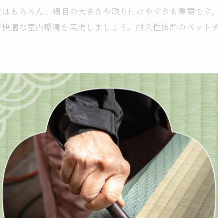
度はもちろん、網目の大きさや取り付けやすさも重要です
で快適な室内環境を実現しましょう。耐久性抜群のペット
法と張替えのタイミング
は非常に重要です。猫や犬は爪で網戸を引っかくことが多
に強い耐久網戸の使用です。耐久網戸は、通常の網戸より
ば、ポリエステルや特別な樹脂を使ったペットディフェン
に強化するには、専門の張替業者に相談し、耐久性の高い
ングを見極めて早めのメンテナンスを行うことも重要です
ょう。