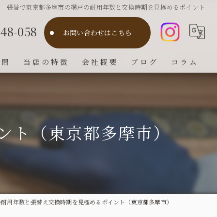
張替で東京都多摩市の網戸の耐用年数と交換時期を見極めるポイント
748-058
お問い合わせはこちら
質問
当店の特徴
会社概要
ブログ
コラム
障子
畳
ント（東京都多摩市）
襖
クロス
網戸
の耐用年数と張替え交換時期を見極めるポイント（東京都多摩市）