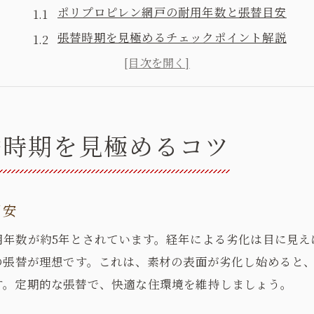
ポリプロピレン網戸の耐用年数と張替目安
張替時期を見極めるチェックポイント解説
破れなくても10年以内に張替が理想な理由
網戸耐用年数を左右する素材ごとの特徴
経年劣化が進んだ網戸の交換サインとは
替時期を見極めるコツ
衛生面から見る張替タイミングの重要性
劣化サインから考える網戸張替の最適タイミング
表面プラスチックの剥がれが張替サインに
目安
網戸のたるみや押さえゴム劣化の見分け方
用年数が約5年とされています。経年による劣化は目に見え
張替が必要な破れや穴の具体的な症状例
の張替が理想です。これは、素材の表面が劣化し始めると
耐用年数と合わせた劣化チェックのコツ
す。定期的な張替で、快適な住環境を維持しましょう。
健康リスク回避のための早期張替判断法