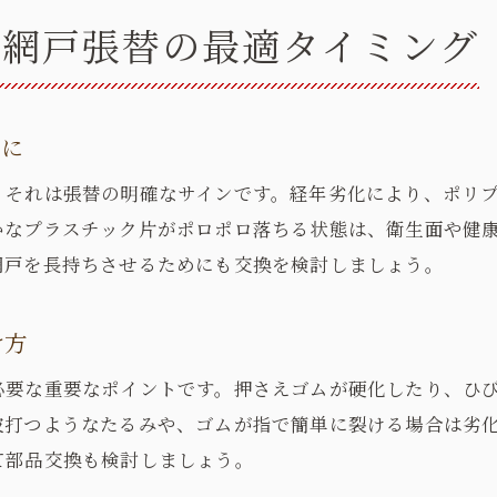
見積もり時に確認したい張替内容の詳細
る網戸張替の最適タイミング
業者による網戸耐用年数の説明を聞く重要性
アフターサービスが安心な業者の特徴
地域密着型の張替業者のメリットと注意点
ンに
耐用年数を延ばす網戸メンテナンスの秘訣
、それは張替の明確なサインです。経年劣化により、ポリ
日常の掃除で網戸耐用年数を伸ばす方法
かなプラスチック片がポロポロ落ちる状態は、衛生面や健
劣化を防ぐ張替前のメンテナンスポイント
網戸を長持ちさせるためにも交換を検討しましょう。
ゴムやフレームのチェックと簡単リペア法
季節ごとの網戸お手入れと張替タイミング
け方
定期点検が網戸張替を先延ばしにする理由
必要な重要なポイントです。押さえゴムが硬化したり、ひ
耐用年数を左右する正しい管理習慣とは
波打つようなたるみや、ゴムが指で簡単に裂ける場合は劣
この一記事で分かる網戸張替と正しい管理法
て部品交換も検討しましょう。
網戸張替と耐用年数の疑問を一挙解決