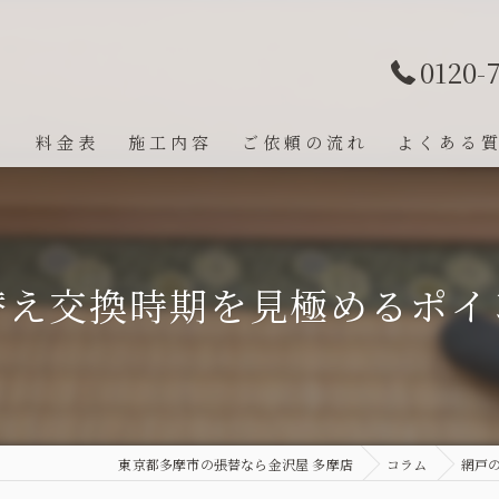
0120-
ト
料金表
施工内容
ご依頼の流れ
よくある
替え交換時期を見極めるポイ
東京都多摩市の張替なら金沢屋 多摩店
コラム
網戸