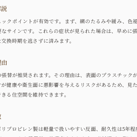
経年劣化が招く網戸トラブルの予防策
解説
健康と快適を守る網戸の張替基準とは
ェックポイントが有効です。まず、網のたるみや緩み、色
衛生面悪化を防ぐ張替タイミングの考え方
要なサインです。これらの症状が見られた場合は、早めに
室内空気を守るための張替基準を解説
な交換時期を逃さずに済みます。
健康被害を避ける網戸管理と張替の重要性
快適生活のための網戸耐用年数の把握法
理由
劣化網戸が与える住環境への影響と対策
の張替が推奨されます。その理由は、表面のプラスチック
長持ちさせるための網戸張替基準ポイント
片が健康や衛生面に悪影響を与えるリスクがあるため、見
賃貸物件で網戸を張替える際の注意点まとめ
できる住空間を維持できます。
賃貸物件での網戸張替費用負担の基本知識
契約書の網戸交換条項を確認するポイント
徴
経年劣化の場合の張替費用トラブル回避法
ポリプロピレン製は軽量で扱いやすい反面、耐久性は5年程
張替業者選びと管理会社への相談の流れ