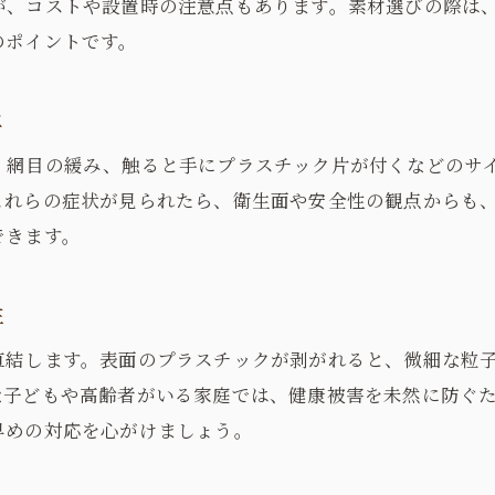
が、コストや設置時の注意点もあります。素材選びの際は
退去時の原状回復と張替対応の注意点
のポイントです。
自分で張替する際の賃貸ルールと手順
マンションでの網戸交換費用や手順のポイント
は
マンションの網戸張替費用の目安と特徴
、網目の緩み、触ると手にプラスチック片が付くなどのサ
分譲マンションの網戸張替と管理規約の関係
これらの症状が見られたら、衛生面や安全性の観点からも
業者依頼とDIY網戸張替のメリット比較
できます。
網戸丸ごと交換と張替の費用相場を解説
管理会社への連絡と見積もり取得の流れ
お問い合わせはこちら
お問い合わせはこちら
性
ホームセンター活用の網戸交換ポイント
直結します。表面のプラスチックが剥がれると、微細な粒
張替業者選びで失敗しないためのチェック法
な子どもや高齢者がいる家庭では、健康被害を未然に防ぐ
信頼できる張替業者の選び方と比較ポイント
早めの対応を心がけましょう。
口コミやレビューを活用した業者選定術