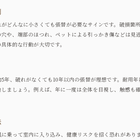
張替時期判断から業者選びまでの流れ解説
例
健康快適な住まいを実現する管理のコツ
れがどんなに小さくても張替が必要なサインです。破損箇
賃貸・マンションでの張替手順も網羅
の穴や、端部のほつれ、ペットによる引っかき傷などは見
網戸メンテナンスでトラブルを未然防止
の具体的な行動が大切です。
この記事で分かる網戸張替の総まとめ
ツ
5年、破れがなくても10年以内の張替が理想です。耐用
検しましょう。例えば、年に一度は全体を目視し、触感も
法
風に乗って室内に入り込み、健康リスクを招く恐れがあり