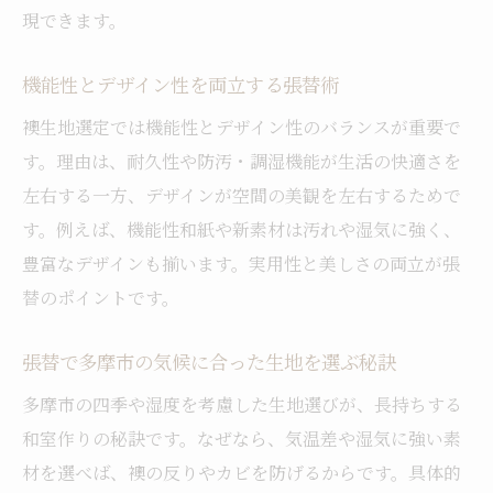
介
現できます。
汚れに強い張替生地の種類と選び方のヒン
ト
機能性とデザイン性を両立する張替術
伝統と新素材の張替生地を比較するポイン
襖生地選定では機能性とデザイン性のバランスが重要で
ト
す。理由は、耐久性や防汚・調湿機能が生活の快適さを
張替で人気の高い襖生地の特長を解説
左右する一方、デザインが空間の美観を左右するためで
暮らしに合う襖生地を選ぶための秘訣
す。例えば、機能性和紙や新素材は汚れや湿気に強く、
張替で家族構成に合った襖生地を選ぶコツ
豊富なデザインも揃います。実用性と美しさの両立が張
替のポイントです。
ペットや子供がいても安心な張替生地の選
定
張替で多摩市の気候に合った生地を選ぶ秘訣
ライフスタイル別の張替生地選びのポイン
多摩市の四季や湿度を考慮した生地選びが、長持ちする
ト
和室作りの秘訣です。なぜなら、気温差や湿気に強い素
和室を活かす張替生地の活用方法を解説
材を選べば、襖の反りやカビを防げるからです。具体的
張替で暮らしやすさを高める生地選定の工