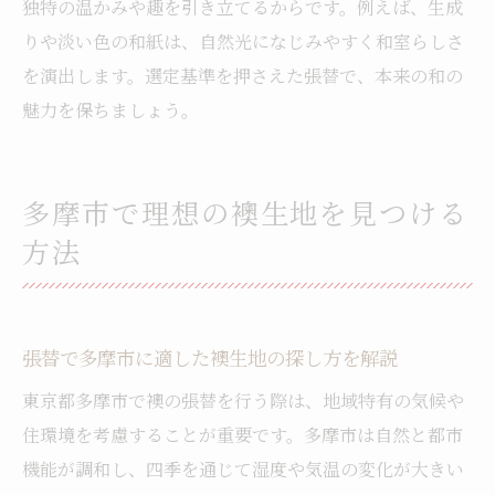
独特の温かみや趣を引き立てるからです。例えば、生成
ツ
りや淡い色の和紙は、自然光になじみやすく和室らしさ
張替による和室の変化と満足度の実際
を演出します。選定基準を押さえた張替で、本来の和の
専門家の張替体験談に学ぶ選定ポイント
魅力を保ちましょう。
張替実例から見る和室空間の活かし方
和紙から新素材まで張替生地の違いを解説
多摩市で理想の襖生地を見つける
張替で選べる和紙と新素材のメリット比較
方法
伝統的な張替生地と機能性素材の特徴を知
る
多摩市で注目の新素材張替生地を解説
張替で多摩市に適した襖生地の探し方を解説
張替生地の素材別に見る耐久性と手入れ法
東京都多摩市で襖の張替を行う際は、地域特有の気候や
和紙、織物、新素材の張替選定ポイント
住環境を考慮することが重要です。多摩市は自然と都市
素材ごとの張替生地を選ぶ際の注意点
機能が調和し、四季を通じて湿度や気温の変化が大きい
長持ちする襖生地で和室を美しく保つコツ