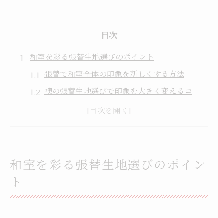
目次
和室を彩る張替生地選びのポイント
張替で和室全体の印象を新しくする方法
襖の張替生地選びで印象を大きく変えるコ
ツ
機能性とデザイン性を両立する張替術
張替で多摩市の気候に合った生地を選ぶ秘
訣
和室を彩る張替生地選びのポイン
見本を活用した張替生地の比較ポイント
ト
和室らしさを活かす張替生地の選定基準
多摩市で理想の襖生地を見つける方法