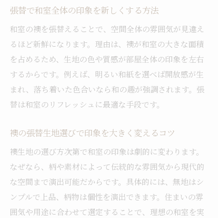
張替で多摩市に適した襖生地の探し方を解
張替で和室全体の印象を新しくする方法
説
和室の襖を張替えることで、空間全体の雰囲気が見違え
サンプルや見本で実際に確かめる張替のポ
るほど新鮮になります。理由は、襖が和室の大きな面積
イント
を占めるため、生地の色や質感が部屋全体の印象を左右
住宅環境に合わせた襖生地の選び方ガイド
するからです。例えば、明るい和紙を選べば開放感が生
張替専門の相談で理想の生地を選ぶ方法
まれ、落ち着いた色合いなら和の趣が強調されます。張
多摩市の気候を考慮した張替生地の選定法
替は和室のリフレッシュに最適な手段です。
インテリアに調和する張替生地の選び方
襖の張替生地選びで印象を大きく変えるコツ
張替に適した襖生地の特徴とは何か
襖生地の選び方次第で和室の印象は劇的に変わります。
張替で重視すべき襖生地の耐久性と機能性
なぜなら、柄や素材によって伝統的な雰囲気から現代的
和室に映える張替生地の風合いや質感の違
な空間まで演出可能だからです。具体的には、無地はシ
い
ンプルで上品、柄物は個性を演出できます。住まいの雰
多摩市の暮らしに合う張替生地の特徴を紹
囲気や用途に合わせて選定することで、理想の和室を実