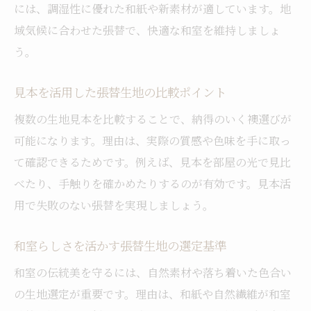
には、調湿性に優れた和紙や新素材が適しています。地
夫
域気候に合わせた張替で、快適な和室を維持しましょ
実用性と美観を両立する張替生地の選び方
う。
子供やペットにも安心な襖生地の選定法
張替で傷や汚れに強い襖生地を選ぶ基準
見本を活用した張替生地の比較ポイント
アレルギー対策にも役立つ張替生地の工夫
複数の生地見本を比較することで、納得のいく襖選びが
安全性重視の張替生地で和室を快適に保つ
可能になります。理由は、実際の質感や色味を手に取っ
て確認できるためです。例えば、見本を部屋の光で見比
子供部屋やペット対応の張替生地を紹介
べたり、手触りを確かめたりするのが有効です。見本活
張替で長持ちする安心素材の選び方
用で失敗のない張替を実現しましょう。
家族みんなが安心できる張替生地の選定法
実例で学ぶ多摩市の張替体験談
和室らしさを活かす張替生地の選定基準
張替事例でわかる和室の雰囲気アップ術
和室の伝統美を守るには、自然素材や落ち着いた色合い
多摩市で人気の張替生地を使った実例紹介
の生地選定が重要です。理由は、和紙や自然繊維が和室
失敗しない張替のための体験談から学ぶコ