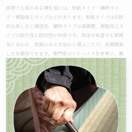
張替で人気のある襖生地には、和紙タイプ・織物タイ
プ・樹脂加工タイプなどがあります。和紙タイプは伝統
的な美しさと調湿性、織物タイプは高級感、樹脂加工タ
イプは耐久性と防汚性が特長です。用途や希望する雰囲
気に合わせ、実績のある生地から選ぶことで、長期間美
しさを維持できます。専門家のアドバイスを参考に、最
適な生地選定を進めましょう。
暮らしに合う襖生地を選ぶための
秘訣
張替で家族構成に合った襖生地を選ぶコツ