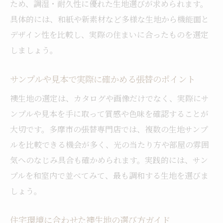
ため、調湿・耐久性に優れた生地選びが求められます。
張替で和室の美観を長く保つメンテナンス
具体的には、和紙や新素材など多様な生地から機能面と
法
デザイン性を比較し、実際の住まいに合ったものを選定
耐久性の高い張替生地で和室を守る方法
しましょう。
張替後もきれいが続く襖生地の選び方
サンプルや見本で実際に確かめる張替のポイント
美しさを保つための張替時の注意ポイント
襖生地の選定は、カタログや画像だけでなく、実際にサ
張替生地の手入れで長持ちを実現するコツ
ンプルや見本を手に取って質感や色味を確認することが
日常でできる張替後の襖生地ケア方法
大切です。多摩市の張替専門店では、複数の生地サンプ
ルを比較できる機会が多く、光の当たり方や部屋の雰囲
気へのなじみ具合も確かめられます。実践的には、サン
プルを和室内で並べてみて、最も調和する生地を選びま
しょう。
住宅環境に合わせた襖生地の選び方ガイド