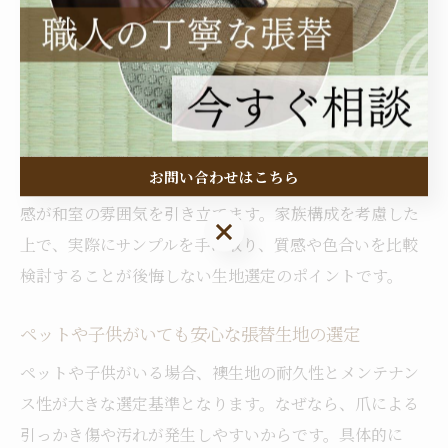
襖の張替では、家族構成に合わせた生地選定が重要で
す。なぜなら、家族の生活スタイルや人数によって求め
られる機能や耐久性が異なるからです。例えば、小さな
お子様がいるご家庭では、汚れやすさや破れにくさを重
視した合成繊維の襖生地が適しています。一方で、大人
お問い合わせはこちら
だけの落ち着いた住まいでは、伝統的な和紙や織物の質
感が和室の雰囲気を引き立てます。家族構成を考慮した
お問い合わせはこちら
上で、実際にサンプルを手に取り、質感や色合いを比較
検討することが後悔しない生地選定のポイントです。
ペットや子供がいても安心な張替生地の選定
ペットや子供がいる場合、襖生地の耐久性とメンテナン
ス性が大きな選定基準となります。なぜなら、爪による
引っかき傷や汚れが発生しやすいからです。具体的に