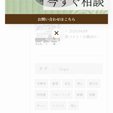
2026/04/12
新しい季節に向けて、網戸のアップグレードはいかがですか？🌿当...
お問い合わせはこちら
2026/04/09
お問い合わせはこちら
低コスト！お風呂のリメイクをしてみませんか？
タグ
Tags
多摩市
張替
劣化
安い
剥がれ
琉球畳
フローリング
新調
修繕
サッシ
リメイク
安心