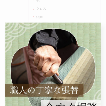
襖
クロス
網戸
その他
新着情報
最近の投稿
Recent
Posts
2026/04/14
古いシステムキッチン、捨てるのはもったいない！🚫✨ 交換じゃ...